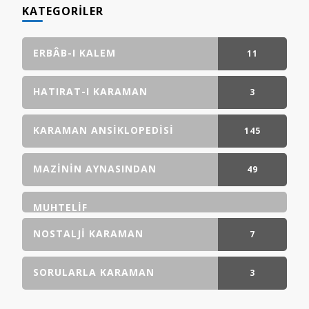
KATEGORILER
ERBÂB-I KALEM
11
GÖNDERI(LER)
HATIRAT-I KARAMAN
3
GÖNDERI(LER)
KARAMAN ANSIKLOPEDISI
145
GÖNDERI(LER)
MAZININ AYNASINDAN
49
GÖNDERI(LER)
MUHTELIF
NOSTALJI KARAMAN
7
GÖNDERI(LER)
SORULARLA KARAMAN
3
GÖNDERI(LER)