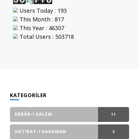
Users Today : 193
This Month : 817
This Year : 46307
Total Users : 503718
KATEGORILER
ERBÂB-I KALEM
11
GÖNDERI(LER)
HATIRAT-I KARAMAN
3