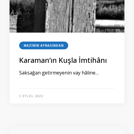
MAZININ AYNASINDAN
Karaman’ın Kuşla İmtihânı
Saksağan getirmeyenin vay hâline…
3 EYLÜL 2022