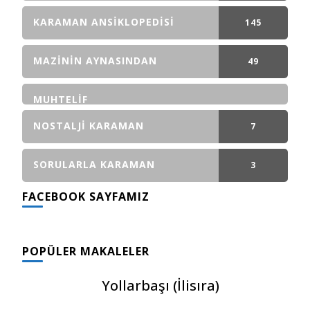
GÖNDERI(LER)
KARAMAN ANSIKLOPEDISI
145
GÖNDERI(LER)
MAZININ AYNASINDAN
49
GÖNDERI(LER)
MUHTELIF
NOSTALJI KARAMAN
7
GÖNDERI(LER)
SORULARLA KARAMAN
3
FACEBOOK SAYFAMIZ
GÖNDERI(LER)
POPÜLER MAKALELER
Yollarbaşı (İlisıra)