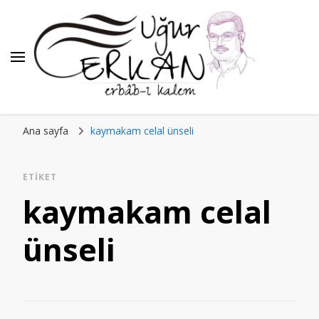
Ana sayfa
kaymakam celal ünseli
ETIKET
kaymakam celal
ünseli