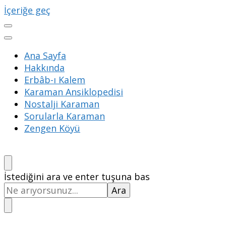
İçeriğe geç
Ana Sayfa
Hakkında
Erbâb-ı Kalem
Karaman Ansiklopedisi
Nostalji Karaman
Sorularla Karaman
Zengen Köyü
Bir
İstediğini ara ve enter tuşuna bas
şey
mi
arıyorsunuz?