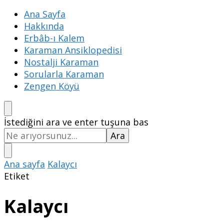
Ana Sayfa
Hakkında
Erbâb-ı Kalem
Karaman Ansiklopedisi
Nostalji Karaman
Sorularla Karaman
Zengen Köyü
Bir
İstediğini ara ve enter tuşuna bas
şey
mi
arıyorsunuz?
Ana sayfa
Kalaycı
Etiket
Kalaycı