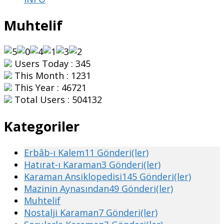
Muhtelif
Users Today : 345
This Month : 1231
This Year : 46721
Total Users : 504132
Kategoriler
Erbâb-ı Kalem
11 Gönderi(ler)
Hatırat-ı Karaman
3 Gönderi(ler)
Karaman Ansiklopedisi
145 Gönderi(ler)
Mazinin Aynasından
49 Gönderi(ler)
Muhtelif
Nostalji Karaman
7 Gönderi(ler)