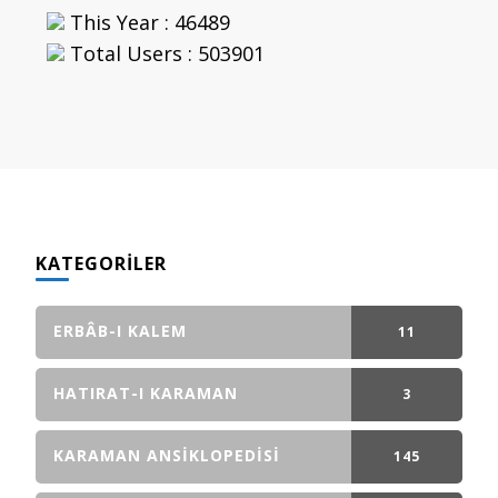
This Year : 46489
Total Users : 503901
KATEGORILER
ERBÂB-I KALEM
11
GÖNDERI(LER)
HATIRAT-I KARAMAN
3
GÖNDERI(LER)
KARAMAN ANSIKLOPEDISI
145