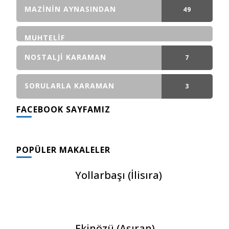
GÖNDERI(LER)
MAZININ AYNASINDAN
49
GÖNDERI(LER)
MUHTELIF
NOSTALJI KARAMAN
7
GÖNDERI(LER)
SORULARLA KARAMAN
3
FACEBOOK SAYFAMIZ
GÖNDERI(LER)
POPÜLER MAKALELER
Yollarbaşı (İlisıra)
Ekinözü (Aşıran)