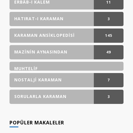
ERBÂB-I KALEM
11
GÖNDERI(LER)
HATIRAT-I KARAMAN
3
GÖNDERI(LER)
KARAMAN ANSIKLOPEDISI
145
GÖNDERI(LER)
MAZININ AYNASINDAN
49
GÖNDERI(LER)
MUHTELIF
NOSTALJI KARAMAN
7
GÖNDERI(LER)
SORULARLA KARAMAN
3
GÖNDERI(LER)
POPÜLER MAKALELER