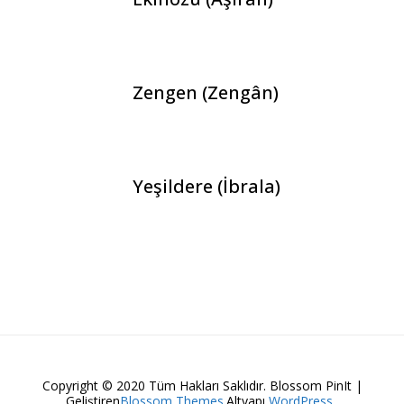
Zengen (Zengân)
Yeşildere (İbrala)
Copyright © 2020 Tüm Hakları Saklıdır.
Blossom PinIt |
Geliştiren
Blossom Themes
.Altyapı
WordPress
.