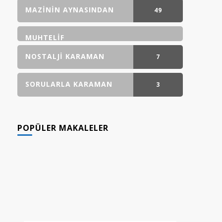
GÖNDERI(LER)
MAZININ AYNASINDAN
49
GÖNDERI(LER)
MUHTELIF
NOSTALJI KARAMAN
7
GÖNDERI(LER)
SORULARLA KARAMAN
3
GÖNDERI(LER)
POPÜLER MAKALELER