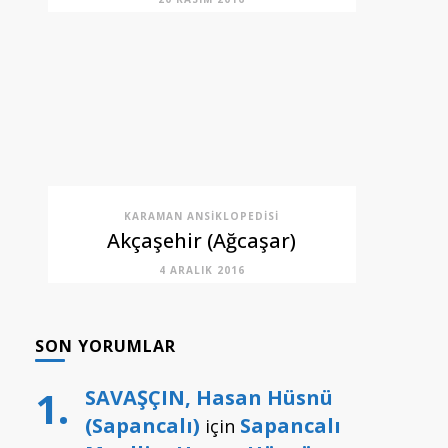
KARAMAN ANSIKLOPEDISI
Akçaşehir (Ağcaşar)
4 ARALIK 2016
SON YORUMLAR
SAVAŞÇIN, Hasan Hüsnü
(Sapancalı)
Sapancalı
için