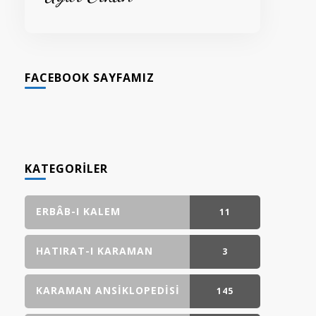
FACEBOOK SAYFAMIZ
KATEGORILER
ERBÂB-I KALEM
11
GÖNDERI(LER)
HATIRAT-I KARAMAN
3
GÖNDERI(LER)
KARAMAN ANSIKLOPEDISI
145