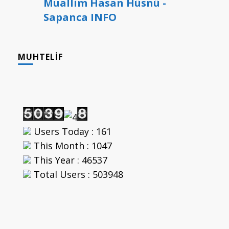
Muallim Hasan Hüsnü -
Sapanca INFO
MUHTELIF
Users Today : 161
This Month : 1047
This Year : 46537
Total Users : 503948