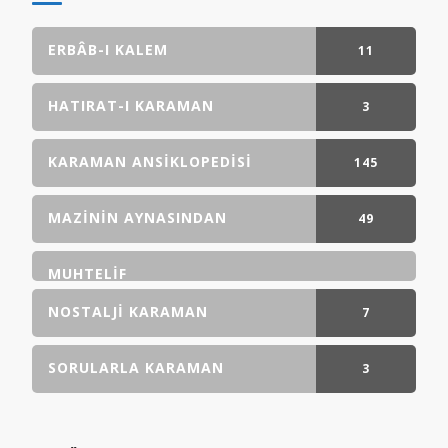
ERBÂB-I KALEM
11
GÖNDERI(LER)
HATIRAT-I KARAMAN
3
GÖNDERI(LER)
KARAMAN ANSIKLOPEDISI
145
GÖNDERI(LER)
MAZININ AYNASINDAN
49
GÖNDERI(LER)
MUHTELIF
NOSTALJI KARAMAN
7
GÖNDERI(LER)
SORULARLA KARAMAN
3
GÖNDERI(LER)