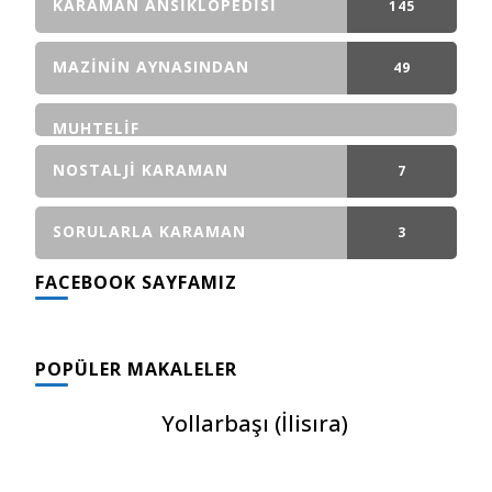
KARAMAN ANSIKLOPEDISI
145
GÖNDERI(LER)
MAZININ AYNASINDAN
49
GÖNDERI(LER)
MUHTELIF
NOSTALJI KARAMAN
7
GÖNDERI(LER)
SORULARLA KARAMAN
3
FACEBOOK SAYFAMIZ
GÖNDERI(LER)
POPÜLER MAKALELER
Yollarbaşı (İlisıra)