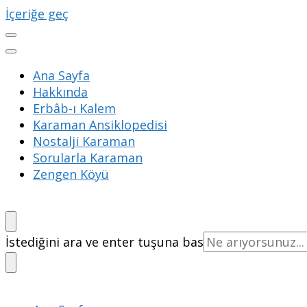
İçeriğe geç
Ana Sayfa
Hakkında
Erbâb-ı Kalem
Karaman Ansiklopedisi
Nostalji Karaman
Sorularla Karaman
Zengen Köyü
Bir
İstediğini ara ve enter tuşuna bas
şey
mi
arıyorsunuz?