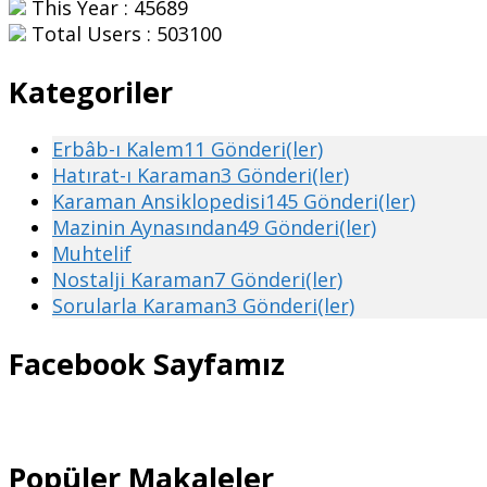
This Year : 45689
Total Users : 503100
Kategoriler
Erbâb-ı Kalem
11 Gönderi(ler)
Hatırat-ı Karaman
3 Gönderi(ler)
Karaman Ansiklopedisi
145 Gönderi(ler)
Mazinin Aynasından
49 Gönderi(ler)
Muhtelif
Nostalji Karaman
7 Gönderi(ler)
Sorularla Karaman
3 Gönderi(ler)
Facebook Sayfamız
Popüler Makaleler