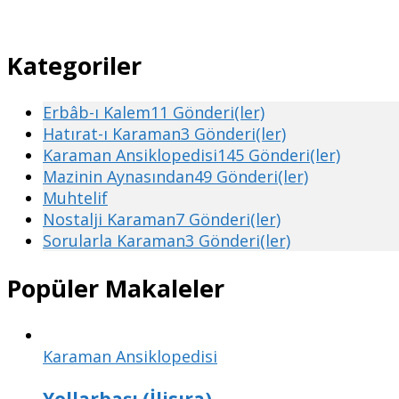
Kategoriler
Erbâb-ı Kalem
11 Gönderi(ler)
Hatırat-ı Karaman
3 Gönderi(ler)
Karaman Ansiklopedisi
145 Gönderi(ler)
Mazinin Aynasından
49 Gönderi(ler)
Muhtelif
Nostalji Karaman
7 Gönderi(ler)
Sorularla Karaman
3 Gönderi(ler)
Popüler Makaleler
Karaman Ansiklopedisi
Yollarbaşı (İlisıra)