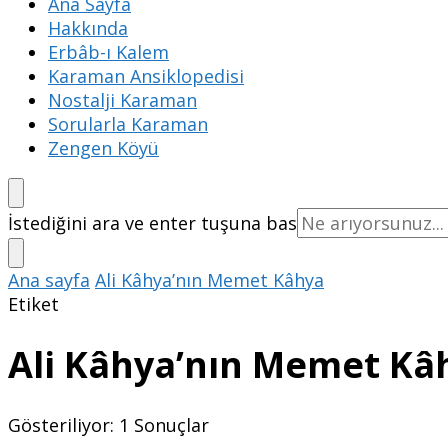
Ana Sayfa
Hakkında
Erbâb-ı Kalem
Karaman Ansiklopedisi
Nostalji Karaman
Sorularla Karaman
Zengen Köyü
Bir
İstediğini ara ve enter tuşuna bas
şey
mi
Ana sayfa
Ali Kâhya’nın Memet Kâhya
arıyorsunuz?
Etiket
Ali Kâhya’nın Memet Kâ
Gösteriliyor: 1 Sonuçlar