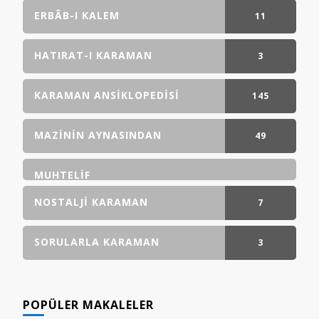
ERBÂB-I KALEM
11
GÖNDERI(LER)
HATIRAT-I KARAMAN
3
GÖNDERI(LER)
KARAMAN ANSIKLOPEDISI
145
GÖNDERI(LER)
MAZININ AYNASINDAN
49
GÖNDERI(LER)
MUHTELIF
NOSTALJI KARAMAN
7
GÖNDERI(LER)
SORULARLA KARAMAN
3
GÖNDERI(LER)
POPÜLER MAKALELER