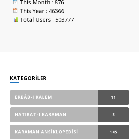
This Month : 876
This Year : 46366
Total Users : 503777
KATEGORILER
ERBÂB-I KALEM
11
GÖNDERI(LER)
HATIRAT-I KARAMAN
3
GÖNDERI(LER)
KARAMAN ANSIKLOPEDISI
145