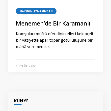
MAZININ AYNASINDAN
Menemen’de Bir Karamanlı
Komşuları müftü efendinin elleri kelepçeli
bir vaziyette apar topar götürülüşüne bir
mânâ veremediler.
4 EYLÜL 2022
KÜNYE