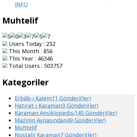
INFO
Muhtelif
Users Today : 232
This Month : 856
This Year : 46346
Total Users : 503757
Kategoriler
Erbâb-ı Kalem
11 Gönderi(ler)
Hatırat-ı Karaman
3 Gönderi(ler)
Karaman Ansiklopedisi
145 Gönderi(ler)
Mazinin Aynasından
49 Gönderi(ler)
Muhtelif
Nostalji Karaman
7 Gönderi(ler)